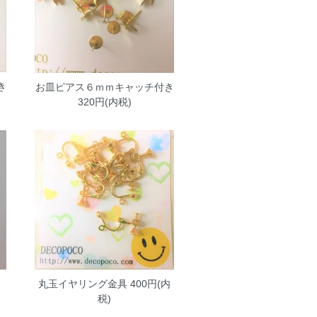
き
お皿ピアス６ｍｍキャッチ付き
320円(内税)
丸玉イヤリング金具
400円(内
税)