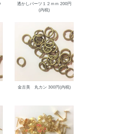
D
透かしパーツ１２ｍｍ
200円
(内税)
金古美 丸カン
300円(内税)