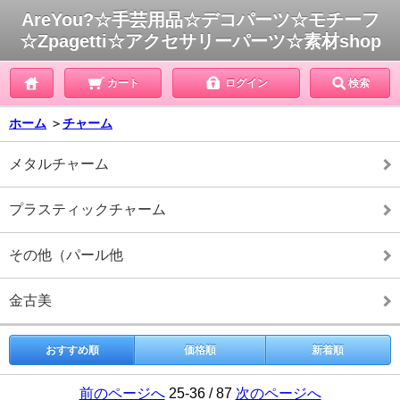
AreYou?☆手芸用品☆デコパーツ☆モチーフ
☆Zpagetti☆アクセサリーパーツ☆素材shop
カート
ログイン
検索
ホーム
＞
チャーム
メタルチャーム
プラスティックチャーム
その他（パール他
金古美
おすすめ順
価格順
新着順
前のページへ
25-36 / 87
次のページへ