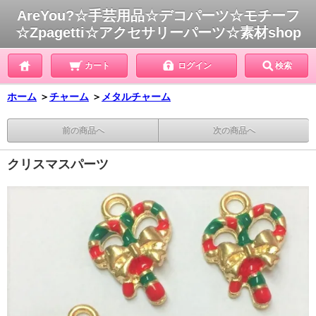
AreYou?☆手芸用品☆デコパーツ☆モチーフ
☆Zpagetti☆アクセサリーパーツ☆素材shop
カート
ログイン
検索
ホーム
＞
チャーム
＞
メタルチャーム
前の商品へ
次の商品へ
クリスマスパーツ