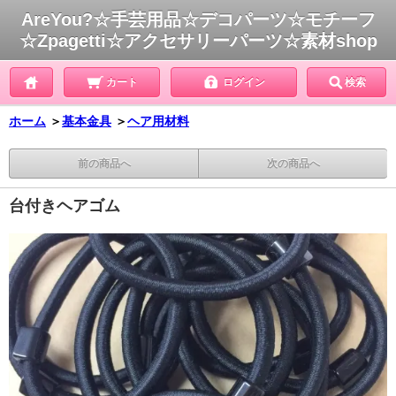
AreYou?☆手芸用品☆デコパーツ☆モチーフ
☆Zpagetti☆アクセサリーパーツ☆素材shop
カート
ログイン
検索
ホーム
＞
基本金具
＞
ヘア用材料
前の商品へ
次の商品へ
台付きヘアゴム